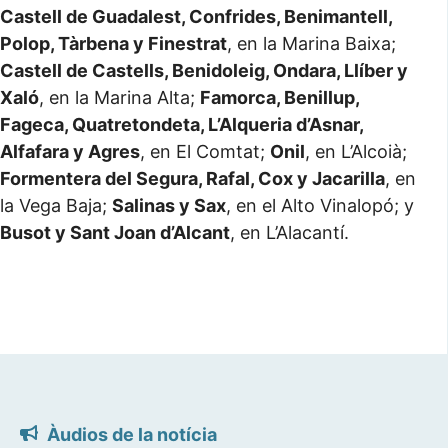
Castell de Guadalest, Confrides, Benimantell,
Polop, Tàrbena y Finestrat
, en la Marina Baixa;
Castell de Castells, Benidoleig, Ondara, Llíber y
Xaló
, en la Marina Alta;
Famorca, Benillup,
Fageca, Quatretondeta, L’Alqueria d’Asnar,
Alfafara y Agres
, en El Comtat;
Onil
, en L’Alcoià;
Formentera del Segura, Rafal, Cox y Jacarilla
, en
la Vega Baja;
Salinas y Sax
, en el Alto Vinalopó; y
Busot y Sant Joan d’Alcant
, en L’Alacantí.
Àudios de la notícia