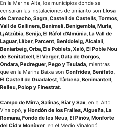
En la Marina Alta, los municipios donde se
censarán las instalaciones de amianto son
Llosa
de Camacho, Sagra, Castell de Castells, Tormos,
Vall de Gallinera, Benimeli, Benigembla, Murla,
L¡Atzúbia, Senija, El Ràfol d’Almúnia, La Vall de
Laguar, Llíber, Parcent, Benidoleig, Alcalalí,
Beniarbeig, Orba, Els Poblets, Xaló, El Poble Nou
de Benitatxell, El Verger, Gata de Gorgos,
Ondara, Pedreguer, Pego y Teulada
, mientras
que en la Marina Baixa son
Confrides, Benifato,
El Castell de Guadalest, Tàrbena, Benimantell,
Relleu, Polop y Finestrat
.
Campo de Mirra, Salinas, Biar y Sax
, en el Alto
Vinalopó,
y Hondón de los Frailes, Algueña, La
Romana, Fondó de les Neus, El Pinós, Monforte
del Cid y Monòver
, en el Medio Vinalopó,