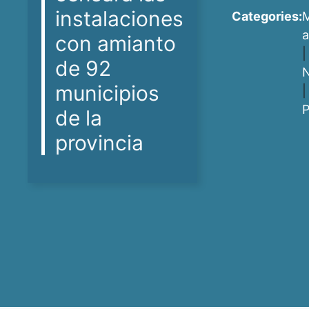
instalaciones
Categories:
a
con amianto
|
de 92
N
municipios
|
P
de la
provincia