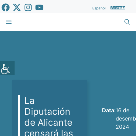
Vés
Valencià
Español
al
contingut
Menu
La
Diputación
Data:
16 de
desemb
de Alicante
2024
censará las