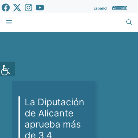
Vés
Valencià
Español
al
contingut
Menu
La Diputación
de Alicante
aprueba más
de 3,4