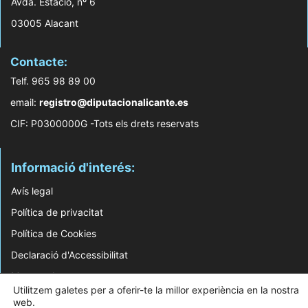
Avda. Estació, nº 6
03005 Alacant
Contacte:
Telf. 965 98 89 00
email:
registro@diputacionalicante.es
CIF: P0300000G -Tots els drets reservats
Informació d'interés:
Avís legal
Política de privacitat
Política de Cookies
Declaració d'Accessibilitat
Mapa web
Utilitzem galetes per a oferir-te la millor experiència en la nostra
web.
© 2026 Web Desenvolupada pel Servei d'Informàtica de Diputació d'Alacant