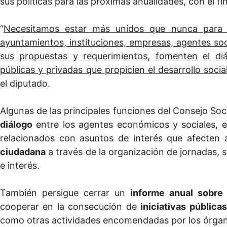
sus políticas para las próximas anualidades, con el fi
“
Necesitamos estar más unidos que nunca para 
ayuntamientos, instituciones, empresas, agentes so
sus propuestas y requerimientos, fomenten el diá
públicas y privadas que propicien el desarrollo soci
el diputado.
Algunas de las principales funciones del Consejo Soci
diálogo
entre los agentes económicos y sociales, e
relacionados con asuntos de interés que afecten al
ciudadana
a través de la organización de jornadas, 
e interés.
También persigue cerrar un
informe anual sobre 
cooperar en la consecución de
iniciativas pública
como otras actividades encomendadas por los órgan