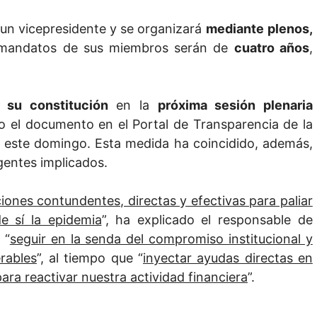
 un vicepresidente y se organizará
mediante
plenos,
 mandatos de sus miembros serán de
cuatro años
,
 su constitución
en la
próxima sesión plenaria
to el documento en el Portal de Transparencia de la
an este domingo. Esta medida ha coincidido, además,
gentes implicados.
iones contundentes, directas y efectivas para paliar
e sí la epidemia
”, ha explicado el responsable de
 “
seguir en la senda del compromiso institucional y
rables
”, al tiempo que “
inyectar ayudas directas en
ara reactivar nuestra actividad financiera
”.