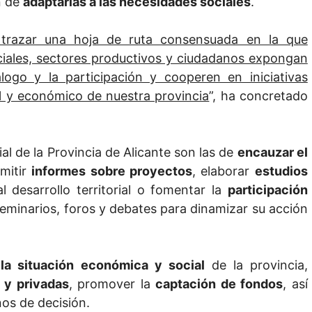
n de
adaptarlas a las necesidades sociales
.
trazar una hoja de ruta consensuada en la que
ciales, sectores productivos y ciudadanos expongan
logo y la participación y cooperen en iniciativas
al y económico de nuestra provincia
”, ha concretado
al de la Provincia de Alicante son las de
encauzar el
mitir
informes sobre proyectos
, elaborar
estudios
 desarrollo territorial o fomentar la
participación
seminarios, foros y debates para dinamizar su acción
la situación económica y social
de la provincia,
s y privadas
, promover la
captación de fondos
, así
os de decisión.