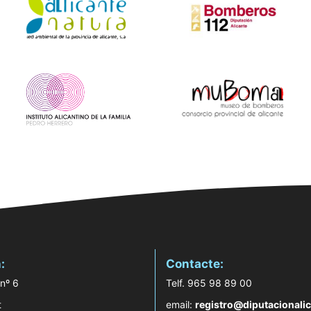
:
Contacte:
 nº 6
Telf. 965 98 89 00
t
email:
registro@diputacionalic