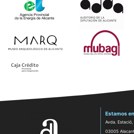
Estamos en
Avda. Estació,
03005 Alacan