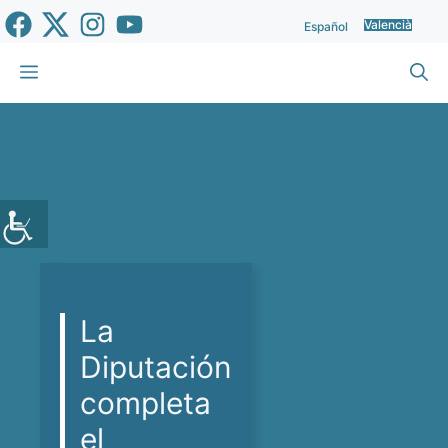
Vés
Valencià
Español
al
contingut
Menu
La
Diputación
completa
el