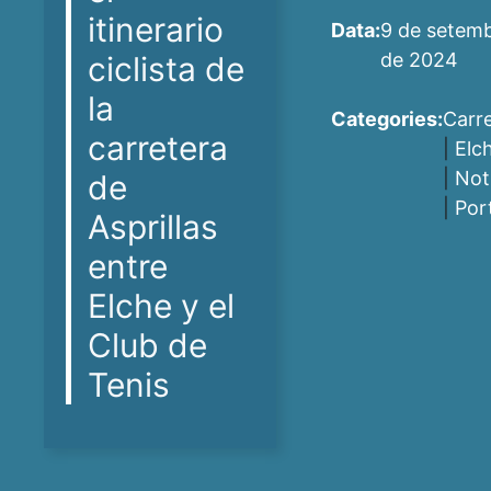
itinerario
Data:
9 de setem
de 2024
ciclista de
la
Categories:
Carr
carretera
|
Elc
|
Not
de
|
Por
Asprillas
entre
Elche y el
Club de
Tenis