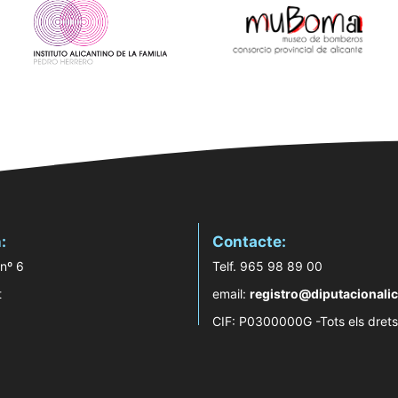
:
Contacte:
 nº 6
Telf. 965 98 89 00
t
email:
registro@diputacionalic
CIF: P0300000G -Tots els drets