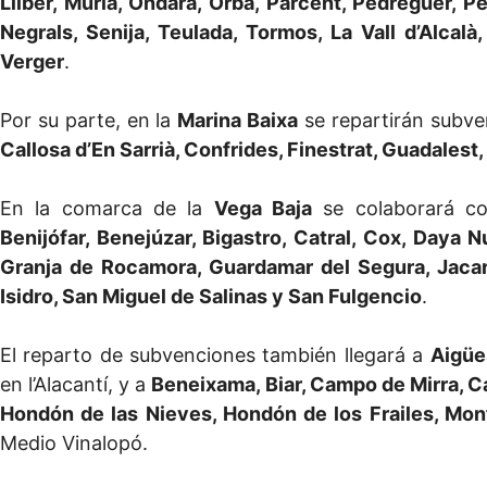
Llíber, Murla, Ondara, Orba, Parcent, Pedreguer, Pe
Negrals, Senija, Teulada, Tormos, La Vall d’Alcalà,
Verger
.
Por su parte, en la
Marina Baixa
se repartirán subv
Callosa d’En Sarrià, Confrides, Finestrat, Guadalest,
En la comarca de la
Vega Baja
se colaborará co
Benijófar, Benejúzar, Bigastro, Catral, Cox, Daya 
Granja de Rocamora, Guardamar del Segura, Jacari
Isidro, San Miguel de Salinas y San Fulgencio
.
El reparto de subvenciones también llegará a
Aigüe
en l’Alacantí, y a
Beneixama, Biar, Campo de Mirra, Ca
Hondón de las Nieves, Hondón de los Frailes, Mon
Medio Vinalopó.