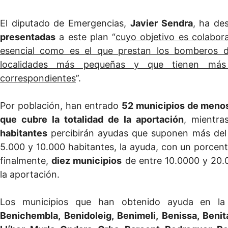
El diputado de Emergencias,
Javier Sendra
, ha de
presentadas
a este plan “
cuyo objetivo es colabor
esencial como es el que prestan los bomberos de
localidades más pequeñas y que tienen más 
correspondientes
”.
Por población, han entrado
52 municipios de menos
que cubre la totalidad de la aportación
, mientr
habitantes
percibirán ayudas que suponen más del 4
5.000 y 10.000 habitantes, la ayuda, con un porcent
finalmente,
diez municipios
de entre 10.0000 y 20.0
la aportación.
Los municipios que han obtenido ayuda en l
Benichembla, Benidoleig, Benimeli, Benissa, Benit