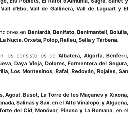
go, Els Poblets, El Ràfol d’Almúnia, Sagra, Sanet y
 Vall d’Ebo, Vall de Gallinera, Vall de Laguart y El
enciones en
Beniardà, Benifato, Benimantell, Bolulla,
 La Nucía, Orxeta, Polop, Relleu, Sella y Tárbena
.
n los consistorios de
Albatera, Algorfa, Benferri,
Nueva, Daya Vieja, Dolores, Formentera del Segura,
lla, Los Montesinos, Rafal, Redován, Rojales, San
s, Agost, Busot, La Torre de les Maçanes y Xixona
,
ñada, Salinas y Sax, en el Alto Vinalopó, y Algueña,
forte del Cid, Monóvar, Pinoso y La Romana
, en el