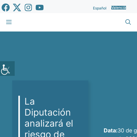
Vés
Valencià
Español
al
contingut
Menu
La
Diputación
analizará el
Data:
30 de 
riesgo de