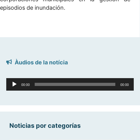
episodios de inundación.
Àudios de la notícia
Reproductor
00:00
00:00
d'àudio
Noticias por categorías