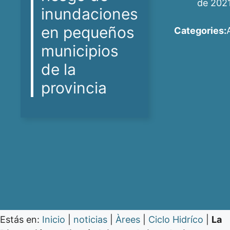
de 202
inundaciones
en pequeños
Categories:
municipios
de la
provincia
Estás en:
Inicio
|
noticias
|
Àrees
|
Ciclo Hidríco
|
La