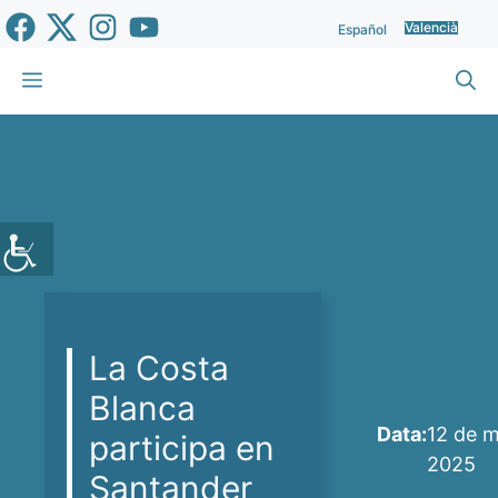
Vés
Valencià
Español
al
contingut
Menu
La Costa
Blanca
Data:
12 de 
participa en
2025
Santander