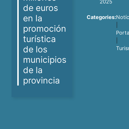
2025
de euros
en la
Categories:
Notíc
|
promoción
Port
turística
|
de los
Turi
municipios
de la
provincia