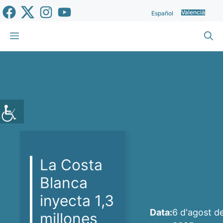
Vés
Valencià
Español
al
contingut
Menu
La Costa
Blanca
inyecta 1,3
Data:
6 d'agost d
millones