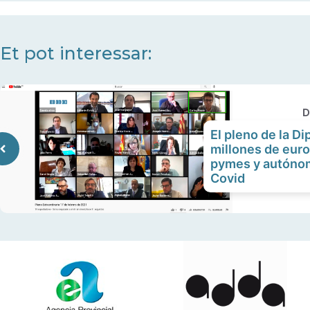
tecles
de
fletxa
Et pot interessar:
cap
amunt/cap
avall
D
per
El pleno de la D
a
millones de euro
incrementar
pymes y autónom
o
Covid
disminuir
el
volum.