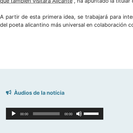
que también visitara Alicante
”, ha apuntado la titular
A partir de esta primera idea, se trabajará para inte
del poeta alicantino más universal en colaboración c
Àudios de la notícia
Reproductor
Feu
00:00
00:00
d'àudio
servir
les