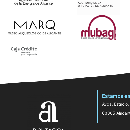
Estamos en
Avda. Estació,
03005 Alacan