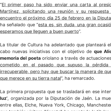
“
El primer paso ha sido enviar una carta al presid
Martínez, solicitando una reunión y su respuesta
encuentro el próximo día 25 de febrero en la Diput
ha señalado que “
esta es, sin duda, una gran ocasi
esperamos que lleguen a buen puerto
”.
La titular de Cultura ha adelantado que planteará 
cabo nuevas iniciativas con el objetivo de
que Ali
memoria del poeta
oriolano a través de actuacione
cometido en el pasado que supuso la pérdida
irrecuperable, pero hay que buscar la manera de qu
que merece en su tierra natal
”, ha remarcado.
La primera propuesta que se trasladará en ese int
luz’
, organizada por la Diputación de Jaén. La mu
entre ellas, Elche, Nueva York, Chicago, Manchester,