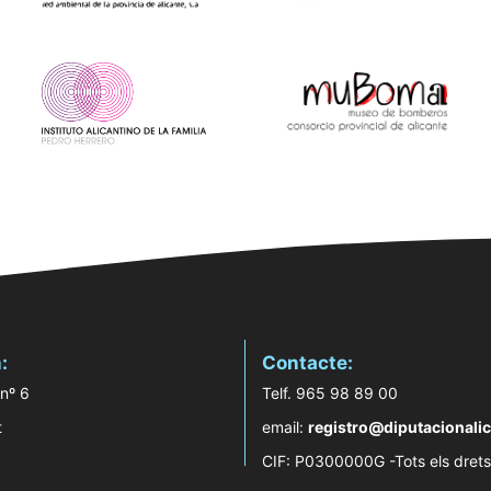
:
Contacte:
 nº 6
Telf. 965 98 89 00
t
email:
registro@diputacionalic
CIF: P0300000G -Tots els drets