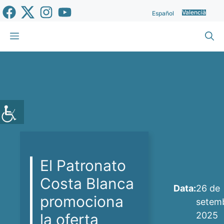
Vés
Valencià
Español
al
contingut
Menu
El Patronato
Costa Blanca
Data:
26 de
promociona
setem
2025
la oferta