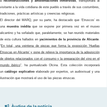
a
reconstrucciones y ambientaciones inmersivas
, transportará al
visitante a la vida cotidiana de este pueblo a través de sus costumbres,
tradiciones, prácticas artísticas y creencias religiosas.
El director del MARQ, por su parte, ha destacado que ‘Etruscos’ es
una
muestra inédita
que se expone por primera vez en el museo
alicantino y ha señalado que, paralelamente, se han reunido materiales
de esta cultura hallados en
yacimientos de la provincia de Alicante
.
“
En total, una veintena de piezas que forma la exposición ‘Huellas
Etruscas en Alicante’ y pone de relieve la importancia de la adquisición
de objetos relacionados con el consumo y la preparación del vino en el
mundo ibérico
”, ha puntualizado Olcina. Esta colección incorporará
un
catálogo explicativo
elaborado por expertos, un audiovisual y una
ilustración que mostrará el uso de las piezas etruscas.
Àudios de la notícia