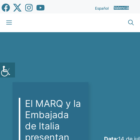
Vés
Valencià
Español
al
contingut
Menu
El MARQ y la
Embajada
de Italia
presentan
Data:
14 de jul