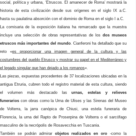
social, política y urbana, ‘Etruscos. El amanecer de Roma’ mostrará la
historia de esta civilización desde sus orígenes en el siglo IX a.C.
hasta su paulatina absorción con el dominio de Roma en el siglo I a.C.
La comisaria de la exposición italiana ha remarcado que la muestra
incluye una selección de obras representativas de los
dos museos
etruscos más importantes del mundo
. Cianferoni ha detallado que su
reto «
es proporcionar una imagen general de la cultura y las
costumbres del pueblo Etrusco y mostrar su papel en el Mediterráneo y
el legado singular que han dejado a los romanos
«.
Las piezas, expuestas procedentes de 37 localizaciones ubicadas en la
antigua Etruria, cubren todo el registro material de esta cultura, siendo
el volumen más destacado las
urnas, estelas y relieves
funerarios
con obras como la Urna de Ulises y las Sirenas del Museo
de Volterra, la jarra canópica de Chiusi, una estela funeraria de
Florencia, la urna del Rapto de Proserpina de Volterra o el sarcófago
masculino de la necrópolis de Rosavecchia en Tuscania.
También se podrán admirar
objetos realizados en oro
-como la