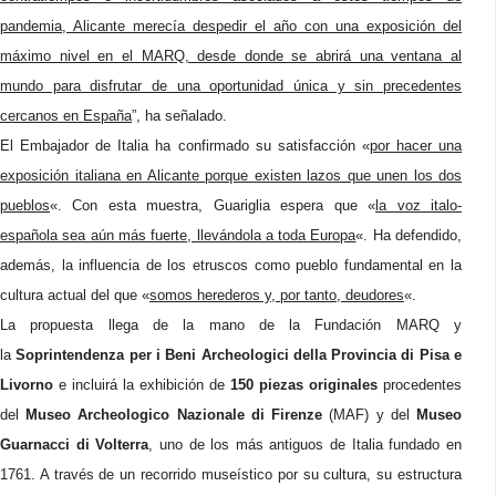
pandemia, Alicante merecía despedir el año con una exposición del
máximo nivel en el MARQ, desde donde se abrirá una ventana al
mundo para disfrutar de una oportunidad única y sin precedentes
cercanos en España
”, ha señalado.
El Embajador de Italia ha confirmado su satisfacción «
por hacer una
exposición italiana en Alicante porque existen lazos que unen los dos
pueblos
«. Con esta muestra, Guariglia espera que «
la voz italo-
española sea aún más fuerte, llevándola a toda Europa
«. Ha defendido,
además, la influencia de los etruscos como pueblo fundamental en la
cultura actual del que «
somos herederos y, por tanto, deudores
«.
La propuesta llega de la mano de la Fundación MARQ y
la
Soprintendenza per i Beni Archeologici della Provincia di Pisa e
Livorno
e incluirá la exhibición de
150 piezas originales
procedentes
del
Museo Archeologico Nazionale di Firenze
(MAF) y del
Museo
Guarnacci di Volterra
, uno de los más antiguos de Italia fundado en
1761. A través de un recorrido museístico por su cultura, su estructura