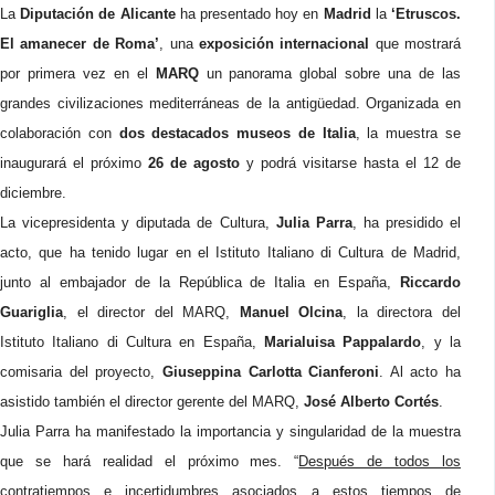
La
Diputación de Alicante
ha presentado hoy en
Madrid
la
‘Etruscos.
El amanecer de Roma’
, una
exposición internacional
que mostrará
por primera vez en el
MARQ
un panorama global sobre una de las
grandes civilizaciones mediterráneas de la antigüedad. Organizada en
colaboración con
dos destacados museos de Italia
, la muestra se
inaugurará el próximo
26 de agosto
y podrá visitarse hasta el 12 de
diciembre.
La vicepresidenta y diputada de Cultura,
Julia Parra
, ha presidido el
acto, que ha tenido lugar en el Istituto Italiano di Cultura de Madrid,
junto al embajador de la República de Italia en España,
Riccardo
Guariglia
, el director del MARQ,
Manuel Olcina
, la directora del
Istituto Italiano di Cultura en España,
Marialuisa Pappalardo
, y la
comisaria del proyecto,
Giuseppina Carlotta Cianferoni
. Al acto ha
asistido también el director gerente del MARQ,
José Alberto Cortés
.
Julia Parra ha manifestado la importancia y singularidad de la muestra
que se hará realidad el próximo mes. “
Después de todos los
contratiempos e incertidumbres asociados a estos tiempos de