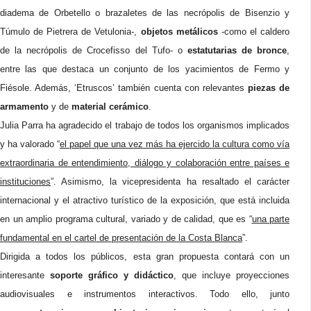
diadema de Orbetello o brazaletes de las necrópolis de Bisenzio y
Túmulo de Pietrera de Vetulonia-,
objetos metálicos
-como el caldero
de la necrópolis de Crocefisso del Tufo- o
estatutarias de bronce
,
entre las que destaca un conjunto de los yacimientos de Fermo y
Fiésole. Además, ‘Etruscos’ también cuenta con relevantes
piezas de
armamento
y de
material cerámico
.
Julia Parra ha agradecido el trabajo de todos los organismos implicados
y ha valorado “
el papel que una vez más ha ejercido la cultura como vía
extraordinaria de entendimiento, diálogo y colaboración entre países e
instituciones
”. Asimismo, la vicepresidenta ha resaltado el carácter
internacional y el atractivo turístico de la exposición, que está incluida
en un amplio programa cultural, variado y de calidad, que es “
una parte
fundamental en el cartel de presentación de la Costa Blanca
”.
Dirigida a todos los públicos, esta gran propuesta contará con un
interesante
soporte gráfico y didáctico
, que incluye proyecciones
audiovisuales e instrumentos interactivos. Todo ello, junto