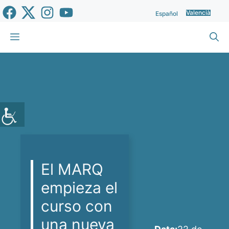
Vés
Valencià
Español
al
contingut
Menu
El MARQ
empieza el
curso con
una nueva