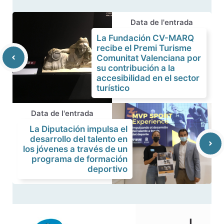
Data de l'entrada
La Fundación CV-MARQ
recibe el Premi Turisme
Comunitat Valenciana por
su contribución a la
accesibilidad en el sector
turístico
Data de l'entrada
La Diputación impulsa el
desarrollo del talento en
los jóvenes a través de un
programa de formación
deportivo