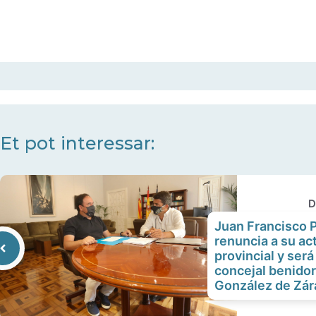
Et pot interessar:
D
Juan Francisco P
renuncia a su ac
provincial y será
concejal benido
González de Zár