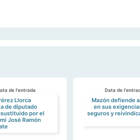
ata de l'entrada
Data de l'entra
érez Llorca
Mazón defiende al
ta de diputado
en sus exigencias
 sustituido por el
seguros y reivindic
rmí José Ramón
ate