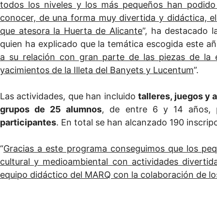
todos los niveles y los más pequeños han podido 
conocer, de una forma muy divertida y didáctica, el
que atesora la Huerta de Alicante
”, ha destacado l
quien ha explicado que la temática escogida este añ
a su relación con gran parte de las piezas de la
yacimientos de la Illeta del Banyets y Lucentum
”.
Las actividades, que han incluido
talleres, juegos y
grupos de 25 alumnos
, de entre 6 y 14 años
participantes
. En total se han alcanzado 190 inscri
“
Gracias a este programa conseguimos que los peq
cultural y medioambiental con actividades divertid
equipo didáctico del MARQ con la colaboración de l