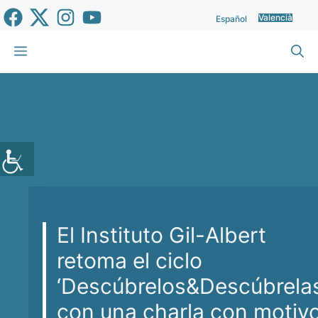
Vés
Valencià
Español
al
contingut
Menu
El Instituto Gil-Albert
retoma el ciclo
‘Descúbrelos&Descúbrelas
con una charla con motiv