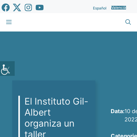
Vés
Valencià
Español
al
contingut
Menu
El Instituto Gil-
Albert
Data:
10 de
202
organiza un
taller
Categorie