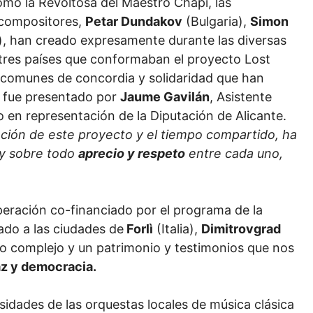
como la Revoltosa del Maestro Chapí, las
 compositores,
Petar Dundakov
(Bulgaria),
Simon
, han creado expresamente durante las diversas
s tres países que conformaban el proyecto Lost
s comunes de concordia y solidaridad que han
to fue presentado por
Jaume Gavilán
, Asistente
 en representación de la Diputación de Alicante.
ación de este proyecto y el tiempo compartido, ha
 y sobre todo
aprecio y respeto
entre cada uno,
eración co-financiado por el programa de la
do a las ciudades de
Forlì
(Italia),
Dimitrovgrad
o complejo y un patrimonio y testimonios que nos
az y democracia.
idades de las orquestas locales de música clásica