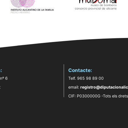
:
Contacte:
 nº 6
Telf. 965 98 89 00
t
email:
registro@diputacionalic
CIF: P0300000G -Tots els drets