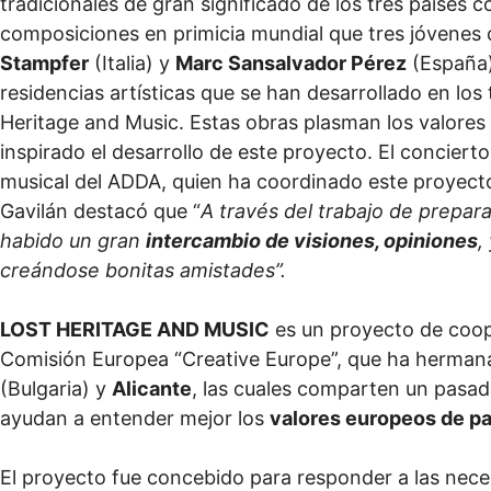
tradicionales de gran significado de los tres países 
composiciones en primicia mundial que tres jóvenes
Stampfer
(Italia) y
Marc Sansalvador Pérez
(España)
residencias artísticas que se han desarrollado en lo
Heritage and Music. Estas obras plasman los valore
inspirado el desarrollo de este proyecto. El concier
musical del ADDA, quien ha coordinado este proyecto
Gavilán destacó que “
A través del trabajo de prepar
habido un gran
intercambio de visiones, opiniones
,
creándose bonitas amistades”.
LOST HERITAGE AND MUSIC
es un proyecto de coop
Comisión Europea “Creative Europe”, que ha hermana
(Bulgaria) y
Alicante
, las cuales comparten un pasad
ayudan a entender mejor los
valores europeos de p
El proyecto fue concebido para responder a las neces