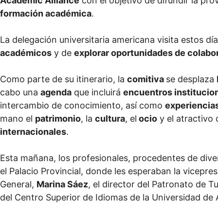
Academic Alliance
con el objetivo de difundir la pr
formación académica
.
La delegación universitaria americana visita estos dí
académicos
y de
explorar oportunidades de colabor
Como parte de su itinerario, la
comitiva
se desplaza
cabo una
agenda
que incluirá
encuentros institucio
intercambio de conocimiento, así como
experiencias
mano el
patrimonio
, la
cultura
, el
ocio
y el atractivo 
internacionales
.
Esta mañana, los profesionales, procedentes de dive
el Palacio Provincial, donde les esperaban la vicepr
General,
Marina Sáez
, el director del Patronato de 
del Centro Superior de Idiomas de la Universidad de 