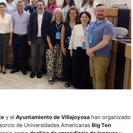
te
y el
Ayuntamiento de Villajoyosa
han organizado
sorcio de Universidades Americanas
Big Ten