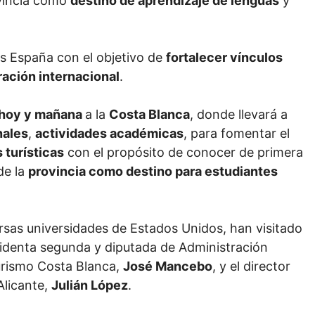
ovincia como
destino de aprendizaje de lenguas
y
as España con el objetivo de
fortalecer vínculos
ación internacional
.
hoy y mañana
a la
Costa Blanca
, donde llevará a
nales
,
actividades académicas
, para fomentar el
 turísticas
con el propósito de conocer de primera
de la
provincia como destino para estudiantes
rsas universidades de Estados Unidos, han visitado
esidenta segunda y diputada de Administración
Turismo Costa Blanca,
José Mancebo
, y el director
Alicante,
Julián López
.