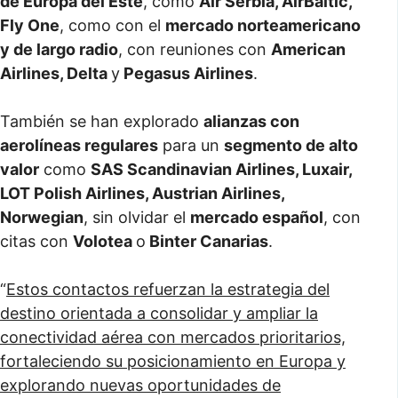
de Europa del Este
, como
Air Serbia, AirBaltic,
Fly One
, como con el
mercado norteamericano
y de largo radio
, con reuniones con
American
Airlines, Delta
y
Pegasus Airlines
.
También se han explorado
alianzas con
aerolíneas regulares
para un
segmento de alto
valor
como
SAS Scandinavian Airlines, Luxair,
LOT Polish Airlines, Austrian Airlines,
Norwegian
, sin olvidar el
mercado español
, con
citas con
Volotea
o
Binter Canarias
.
“
Estos contactos refuerzan la estrategia del
destino orientada a consolidar y ampliar la
conectividad aérea con mercados prioritarios,
fortaleciendo su posicionamiento en Europa y
explorando nuevas oportunidades de