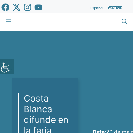
Vés
Valencià
Español
al
contingut
Menu
Costa
Blanca
difunde en
la feria
Data:
20 de mai