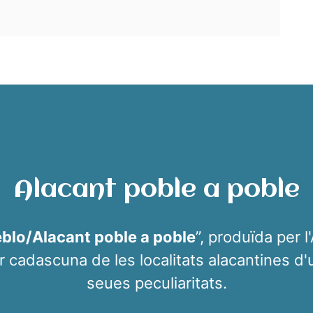
Alacant poble a poble
eblo/Alacant poble a poble
”, produïda per l
r cadascuna de les localitats alacantines d'un
seues peculiaritats.