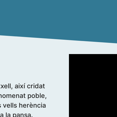
ell, així cridat
r nomenat poble,
 vells herència
a la pansa.