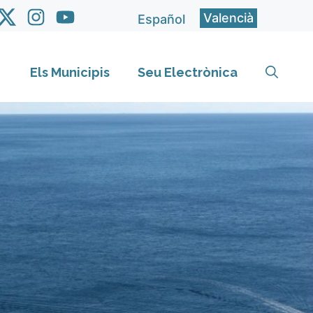
Valencià
Español
Els Municipis
Seu Electrònica