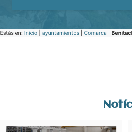
Estás en:
Inicio
|
ayuntamientos
|
Comarca
|
Benitach
Notíc