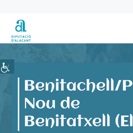
Vés
al
contingut
Benitachell/
Nou de
Benitatxell (El