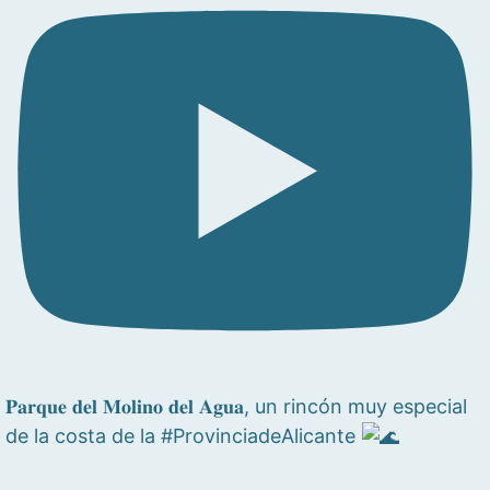
𝐏𝐚𝐫𝐪𝐮𝐞 𝐝𝐞𝐥 𝐌𝐨𝐥𝐢𝐧𝐨 𝐝𝐞𝐥 𝐀𝐠𝐮𝐚, un rincón muy especial
de la costa de la #ProvinciadeAlicante