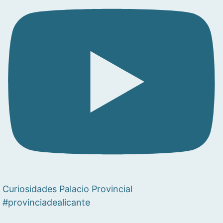
Curiosidades Palacio Provincial
#provinciadealicante