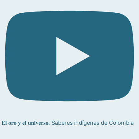
𝐄𝐥 𝐨𝐫𝐨 𝐲 𝐞𝐥 𝐮𝐧𝐢𝐯𝐞𝐫𝐬𝐨. Saberes indígenas de Colombia