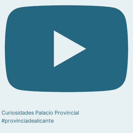
Curiosidades Palacio Provincial
#provinciadealicante