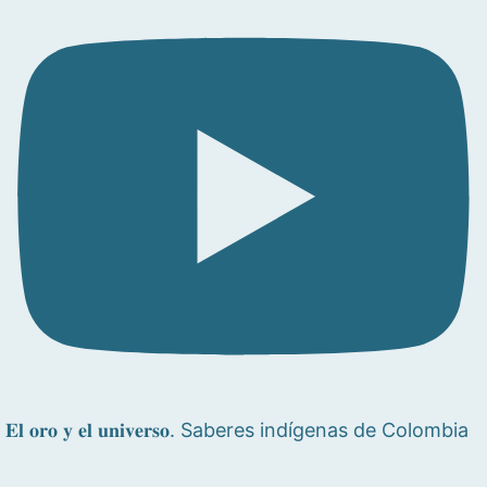
𝐄𝐥 𝐨𝐫𝐨 𝐲 𝐞𝐥 𝐮𝐧𝐢𝐯𝐞𝐫𝐬𝐨. Saberes indígenas de Colombia