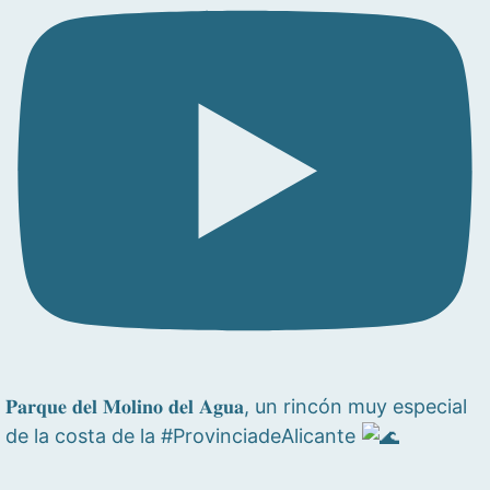
𝐏𝐚𝐫𝐪𝐮𝐞 𝐝𝐞𝐥 𝐌𝐨𝐥𝐢𝐧𝐨 𝐝𝐞𝐥 𝐀𝐠𝐮𝐚, un rincón muy especial
de la costa de la #ProvinciadeAlicante