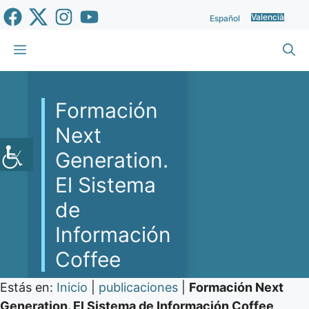
Vés
Valencià
Español
al
contingut
Menu
Formación
Next
Generation.
El Sistema
de
Información
Coffee
Estás en:
Inicio
|
publicaciones
|
Formación Next
Generation. El Sistema de Información Coffee