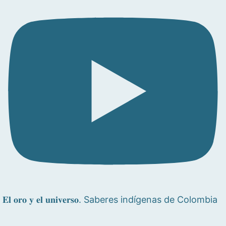
𝐄𝐥 𝐨𝐫𝐨 𝐲 𝐞𝐥 𝐮𝐧𝐢𝐯𝐞𝐫𝐬𝐨. Saberes indígenas de Colombia