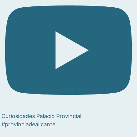
Curiosidades Palacio Provincial
#provinciadealicante