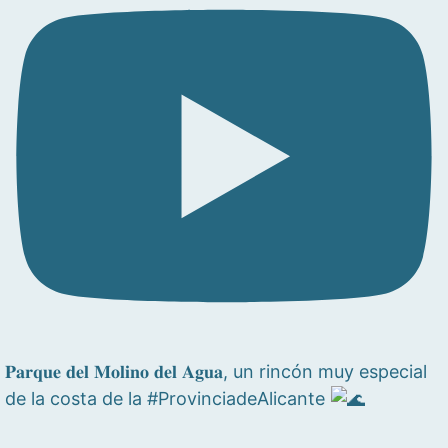
𝐏𝐚𝐫𝐪𝐮𝐞 𝐝𝐞𝐥 𝐌𝐨𝐥𝐢𝐧𝐨 𝐝𝐞𝐥 𝐀𝐠𝐮𝐚, un rincón muy especial
de la costa de la #ProvinciadeAlicante