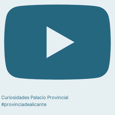
Curiosidades Palacio Provincial
#provinciadealicante