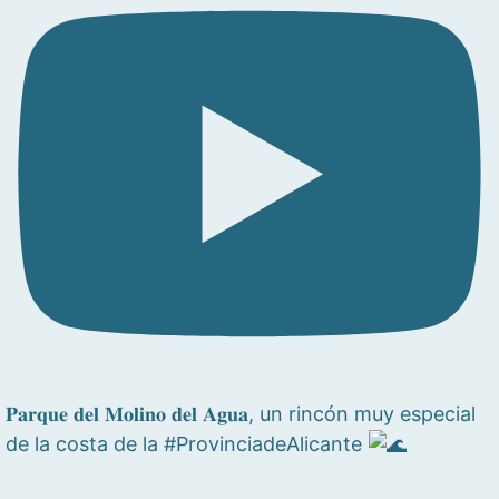
𝐏𝐚𝐫𝐪𝐮𝐞 𝐝𝐞𝐥 𝐌𝐨𝐥𝐢𝐧𝐨 𝐝𝐞𝐥 𝐀𝐠𝐮𝐚, un rincón muy especial
de la costa de la #ProvinciadeAlicante