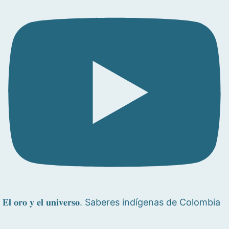
𝐄𝐥 𝐨𝐫𝐨 𝐲 𝐞𝐥 𝐮𝐧𝐢𝐯𝐞𝐫𝐬𝐨. Saberes indígenas de Colombia