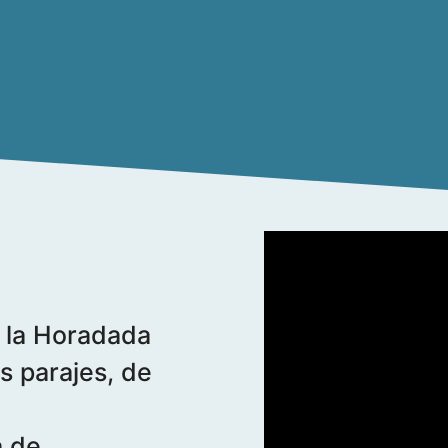
de la Horadada
s parajes, de
a de