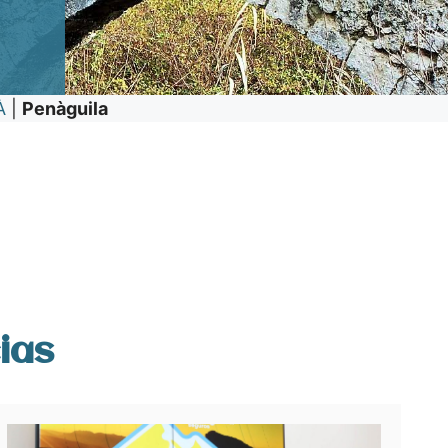
À
|
Penàguila
ias