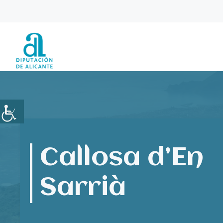
Saltar
al
contenido
Callosa d’En
Sarrià