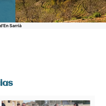
d’En Sarrià
ias