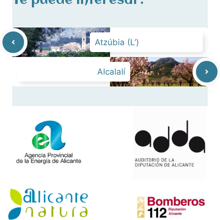
Te puede interesar:
Atzúbia (L’)
Alcalalí