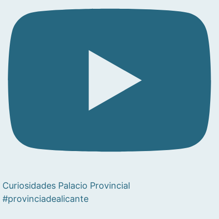
Curiosidades Palacio Provincial
#provinciadealicante