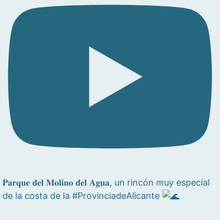
𝐏𝐚𝐫𝐪𝐮𝐞 𝐝𝐞𝐥 𝐌𝐨𝐥𝐢𝐧𝐨 𝐝𝐞𝐥 𝐀𝐠𝐮𝐚, un rincón muy especial
de la costa de la #ProvinciadeAlicante