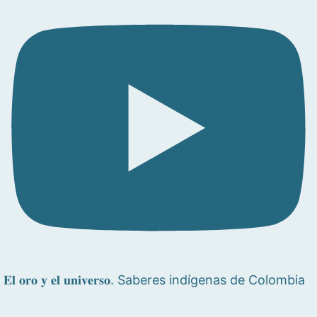
𝐄𝐥 𝐨𝐫𝐨 𝐲 𝐞𝐥 𝐮𝐧𝐢𝐯𝐞𝐫𝐬𝐨. Saberes indígenas de Colombia