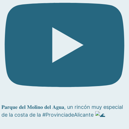
𝐏𝐚𝐫𝐪𝐮𝐞 𝐝𝐞𝐥 𝐌𝐨𝐥𝐢𝐧𝐨 𝐝𝐞𝐥 𝐀𝐠𝐮𝐚, un rincón muy especial
de la costa de la #ProvinciadeAlicante