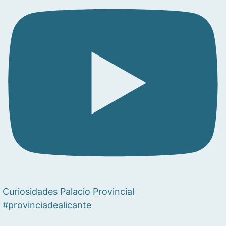
Curiosidades Palacio Provincial
#provinciadealicante