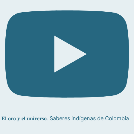
𝐄𝐥 𝐨𝐫𝐨 𝐲 𝐞𝐥 𝐮𝐧𝐢𝐯𝐞𝐫𝐬𝐨. Saberes indígenas de Colombia