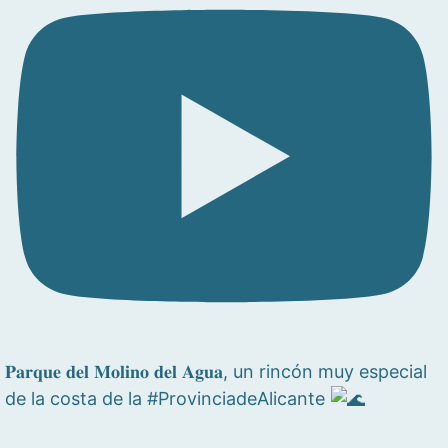
𝐏𝐚𝐫𝐪𝐮𝐞 𝐝𝐞𝐥 𝐌𝐨𝐥𝐢𝐧𝐨 𝐝𝐞𝐥 𝐀𝐠𝐮𝐚, un rincón muy especial
de la costa de la #ProvinciadeAlicante