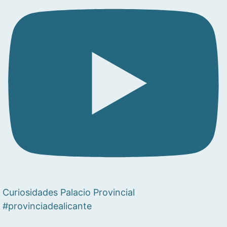
Curiosidades Palacio Provincial
#provinciadealicante