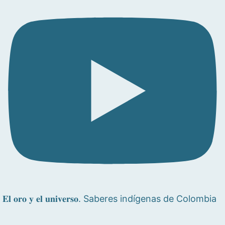
𝐄𝐥 𝐨𝐫𝐨 𝐲 𝐞𝐥 𝐮𝐧𝐢𝐯𝐞𝐫𝐬𝐨. Saberes indígenas de Colombia