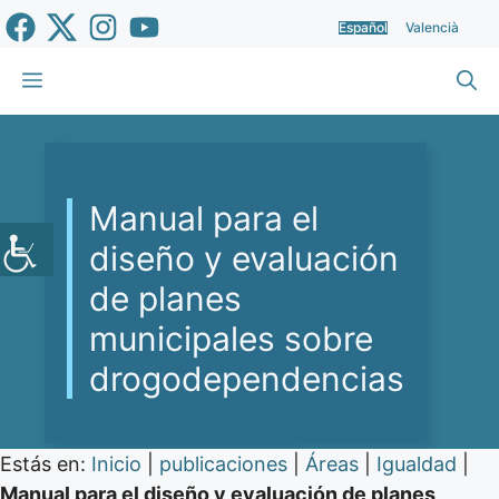
Saltar
Español
Valencià
al
contenido
Menú
Manual para el
diseño y evaluación
de planes
municipales sobre
drogodependencias
Estás en:
Inicio
|
publicaciones
|
Áreas
|
Igualdad
|
Manual para el diseño y evaluación de planes