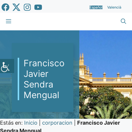
Saltar
Español
Valencià
al
contenido
Menú
Francisco
Javier
Sendra
Mengual
Estás en:
Inicio
|
corporacion
|
Francisco Javier
Sendra Mengual