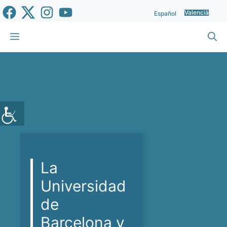
Vés
Valencià
Español
al
contingut
Menu
La
Universidad
de
Barcelona y