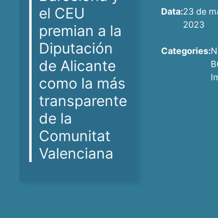
el CEU
Data:
23 de m
2023
premian a la
Diputación
Categories:
N
de Alicante
B
I
como la más
transparente
de la
Comunitat
Valenciana