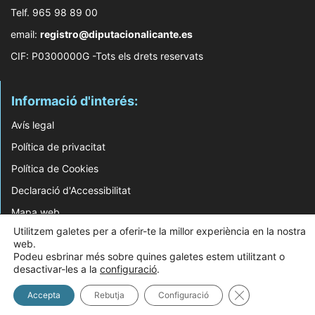
Telf. 965 98 89 00
email:
registro@diputacionalicante.es
CIF: P0300000G -Tots els drets reservats
Informació d'interés:
Avís legal
Política de privacitat
Política de Cookies
Declaració d'Accessibilitat
Mapa web
Utilitzem galetes per a oferir-te la millor experiència en la nostra
web.
© 2026 Web Desenvolupada pel Servei d'Informàtica de Diputació d'Alacant
Podeu esbrinar més sobre quines galetes estem utilitzant o
desactivar-les a la
configuració
.
Tanca el bàner 
Accepta
Rebutja
Configuració