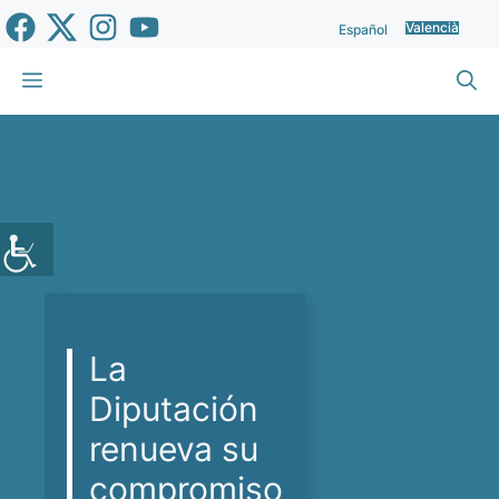
Vés
Valencià
Español
al
contingut
Menu
La
Diputación
renueva su
compromiso