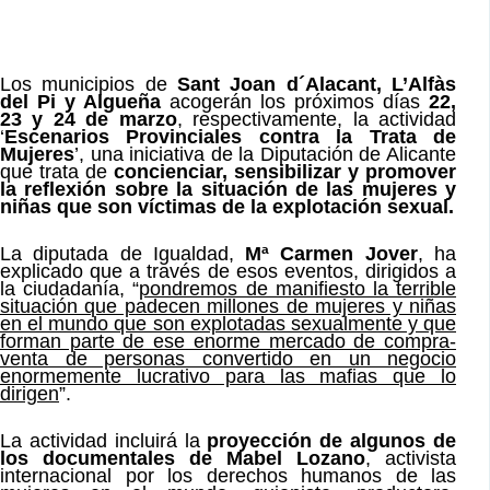
Los municipios de
Sant Joan d´Alacant, L’Alfàs
del Pi y Algueña
acogerán los próximos días
22,
23 y 24 de marzo
, respectivamente, la actividad
‘
Escenarios Provinciales contra la Trata de
Mujeres
’, una iniciativa de la Diputación de Alicante
que trata de
concienciar, sensibilizar y promover
la reflexión sobre la situación de las mujeres y
niñas que son víctimas de la explotación sexual.
La diputada de Igualdad,
Mª Carmen Jover
, ha
explicado que a través de esos eventos, dirigidos a
la ciudadanía, “
pondremos de manifiesto la terrible
situación que padecen millones de mujeres y niñas
en el mundo que son explotadas sexualmente y que
forman parte de ese enorme mercado de compra-
venta de personas convertido en un negocio
enormemente lucrativo para las mafias que lo
dirigen
”.
La actividad incluirá la
proyección de algunos de
los documentales de Mabel Lozano
, activista
internacional por los derechos humanos de las