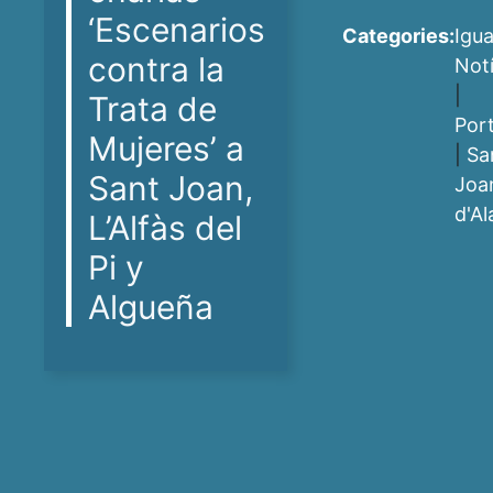
‘Escenarios
Categories:
Igua
contra la
Notí
|
Trata de
Por
Mujeres’ a
|
Sa
Sant Joan,
Joa
d'Al
L’Alfàs del
Pi y
Algueña