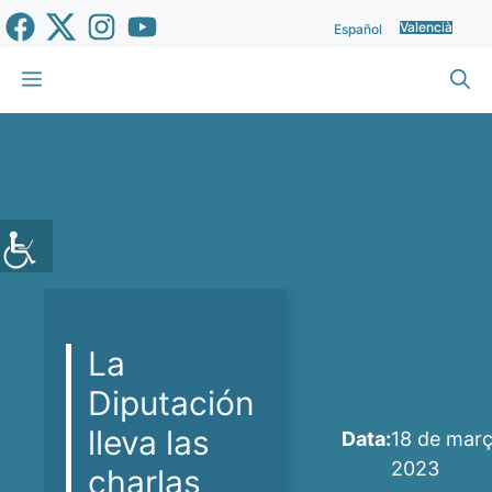
Vés
Valencià
Español
al
contingut
Menu
La
Diputación
lleva las
Data:
18 de març
2023
charlas