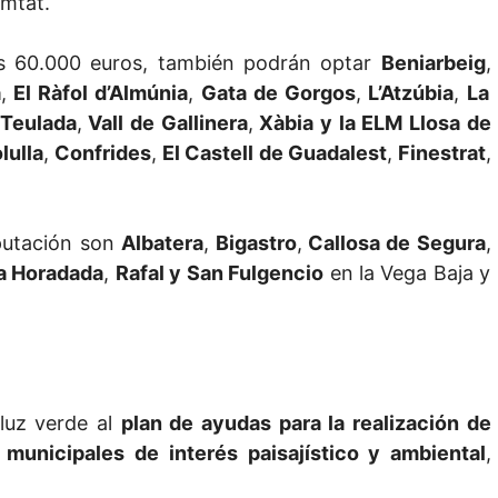
omtat.
os 60.000 euros, también podrán optar
Beniarbeig
,
a
,
El Ràfol d’Almúnia
,
Gata de Gorgos
,
L’Atzúbia
,
La
Teulada
,
Vall de Gallinera
,
Xàbia y la ELM Llosa de
lulla
,
Confrides
,
El Castell de Guadalest
,
Finestrat
,
iputación son
Albatera
,
Bigastro
,
Callosa de Segura
,
la Horadada
,
Rafal y San Fulgencio
en la Vega Baja y
luz verde al
plan de ayudas para la realización de
municipales
de interés paisajístico y ambiental
,