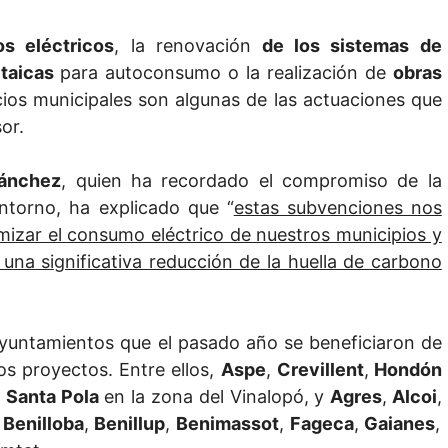
s eléctricos
, la renovación
de los sistemas de
ltaicas
para autoconsumo o la realización de
obras
icios municipales son algunas de las actuaciones que
or.
Sánchez
, quien ha recordado el compromiso de la
entorno, ha explicado que “
estas subvenciones nos
mizar el consumo eléctrico de nuestros municipios y
una significativa reducción de la huella de carbono
ayuntamientos que el pasado año se beneficiaron de
tos proyectos. Entre ellos,
Aspe
,
Crevillent
,
Hondón
 Santa Pola
en la zona del Vinalopó, y
Agres
,
Alcoi
,
Benilloba
,
Benillup
,
Benimassot
,
Fageca
,
Gaianes
,