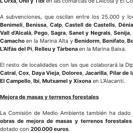
L’Orxa
,
Onil y Tibi
en las comarcas de L’Alcoià y El C
A subvenciones, que oscilan entre los 25.000 y l
Benimeli
,
Benissa
,
Calp
,
Castell de Castells
,
Déni
Vall d’Alcalà
,
Pego
,
Sagra
,
Sanet y Negrals
,
Senija
,
Camacho
en la Marina Alta y
Benidorm
,
Benifato
,
Bo
L’Alfàs del Pi
,
Relleu y Tàrbena
en la Marina Baixa.
El resto de localidades con las que colaborará la D
Catral
,
Cox
,
Daya Vieja
,
Dolores
,
Jacarilla
,
Pilar de 
El Campello
,
Ibi
,
Mutxamel y Xixona
en L’Alacantí.
Mejora de masas y terrenos forestales
La Comisión de Medio Ambiente también ha dado 
obras de mejora de masas y terrenos forestales
dotado con
200.000 euros
.