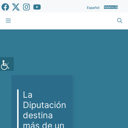
Vés
Valencià
Español
al
contingut
Menu
La
Diputación
destina
más de un