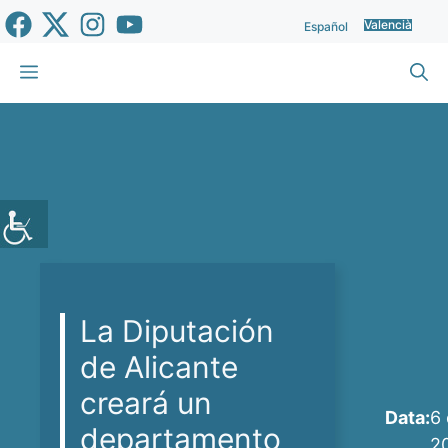
Vés
Valencià
Español
al
contingut
Menu
La Diputación
de Alicante
creará un
Data:
6 
departamento
2