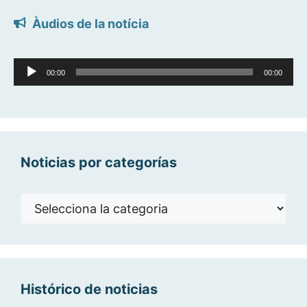
Àudios de la notícia
Reproductor
00:00
00:00
d'àudio
Noticias por categorías
Noticias
por
categorías
Histórico de noticias