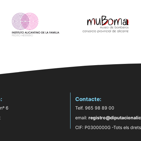
:
Contacte:
 nº 6
Telf. 965 98 89 00
t
email:
registro@diputacionalic
CIF: P0300000G -Tots els drets