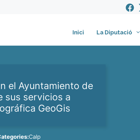
Inici
La Diputació
on el Ayuntamiento de
e sus servicios a
eográfica GeoGis
ategories:
Calp