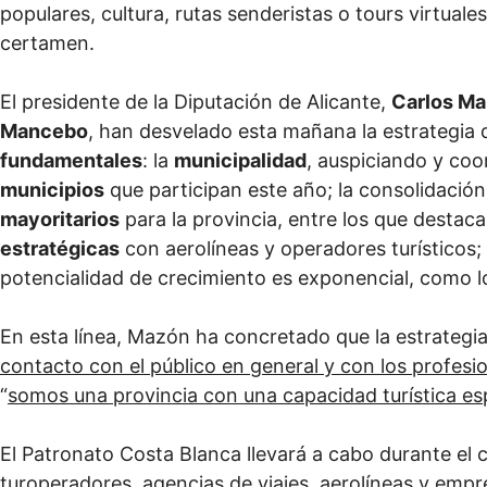
populares, cultura, rutas senderistas o tours virtual
certamen.
El presidente de la Diputación de Alicante,
Carlos M
Mancebo
, han desvelado esta mañana la estrategia
fundamentales
: la
municipalidad
, auspiciando y coo
municipios
que participan este año; la consolidación
mayoritarios
para la provincia, entre los que destac
estratégicas
con aerolíneas y operadores turísticos;
potencialidad de crecimiento es exponencial, como 
En esta línea, Mazón ha concretado que la estrategia
contacto con el público en general y con los profesio
“
somos una provincia con una capacidad turística esp
El Patronato Costa Blanca llevará a cabo durante el
turoperadores, agencias de viajes, aerolíneas y empr