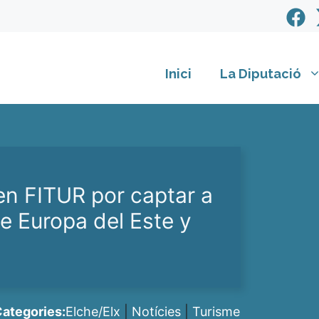
Inici
La Diputació
en FITUR por captar a
de Europa del Este y
ategories:
Elche/Elx
|
Notícies
|
Turisme