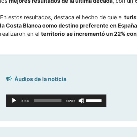
los
mejores resultados de la última década
, con un
En estos resultados, destaca el hecho de que el
turi
la Costa Blanca como destino preferente en España
realizaron en el
territorio
se incrementó un 22% con
Àudios de la notícia
Reproductor
Feu
00:00
00:00
d'àudio
servir
les
tecles
de