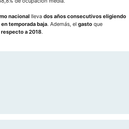
 68,8% de ocupación media.
smo nacional
lleva
dos años consecutivos eligiendo
 en temporada baja
. Además, el
gasto
que
 respecto a 2018
.