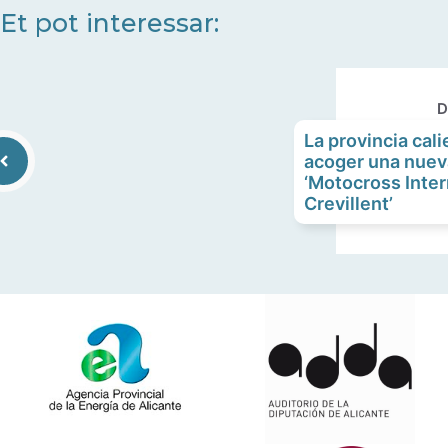
fletxa
Et pot interessar:
cap
amunt/cap
avall
D
per
La provincia cal
a
acoger una nueva
incrementar
‘Motocross Inter
o
Crevillent’
disminuir
el
volum.