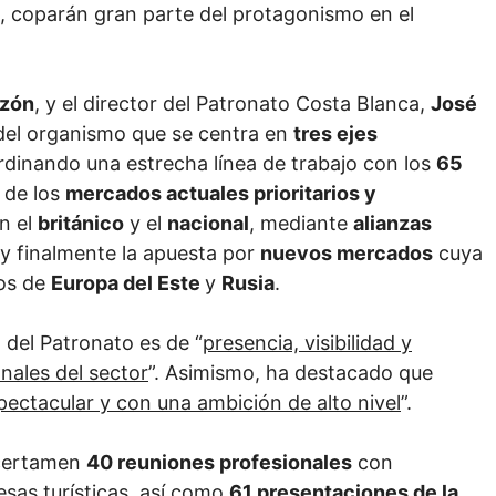
es, coparán gran parte del protagonismo en el
azón
, y el director del Patronato Costa Blanca,
José
 del organismo que se centra en
tres ejes
rdinando una estrecha línea de trabajo con los
65
 de los
mercados actuales prioritarios y
an el
británico
y el
nacional
, mediante
alianzas
 y finalmente la apuesta por
nuevos mercados
cuya
los de
Europa del Este
y
Rusia
.
 del Patronato es de “
presencia, visibilidad y
nales del sector
”. Asimismo, ha destacado que
ectacular y con una ambición de alto nivel
”.
 certamen
40 reuniones profesionales
con
esas turísticas, así como
61 presentaciones de la