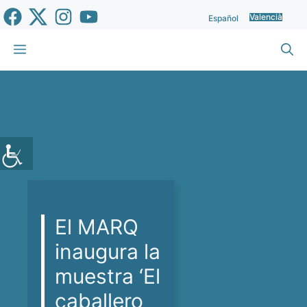
Vés
Valencià
Español
al
contingut
Menu
El MARQ
inaugura la
muestra ‘El
caballero