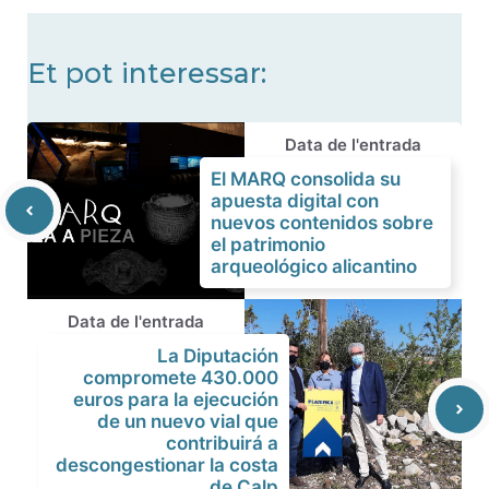
Et pot interessar:
Data de l'entrada
El MARQ consolida su
apuesta digital con
nuevos contenidos sobre
el patrimonio
arqueológico alicantino
Data de l'entrada
La Diputación
compromete 430.000
euros para la ejecución
de un nuevo vial que
contribuirá a
descongestionar la costa
de Calp