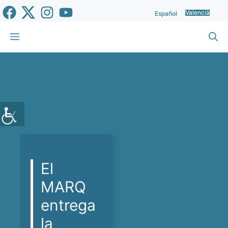
Vés
Valencià
Español
al
contingut
Menu
El
MARQ
entrega
la