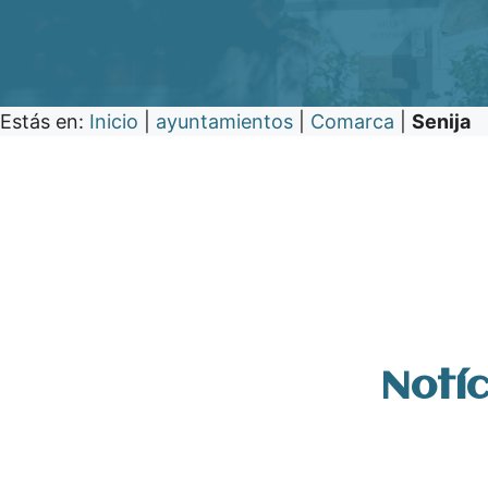
Estás en:
Inicio
|
ayuntamientos
|
Comarca
|
Senija
Notíc