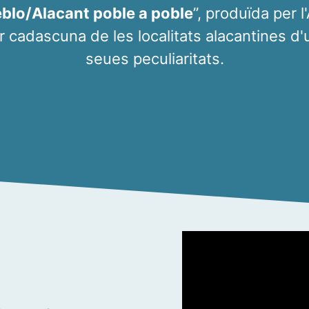
eblo/Alacant poble a poble
”, produïda per l
r cadascuna de les localitats alacantines d'un
seues peculiaritats.