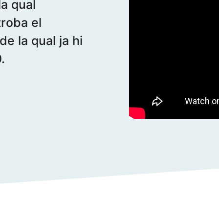
la qual
troba el
e la qual ja hi
.