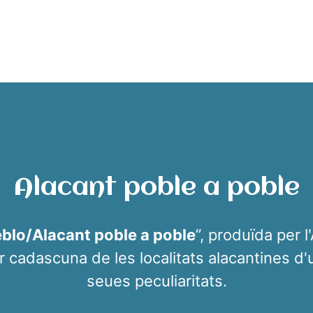
Alacant poble a poble
eblo/Alacant poble a poble
”, produïda per l
r cadascuna de les localitats alacantines d'un
seues peculiaritats.