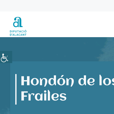
Vés
al
contingut
Hondón de lo
Frailes