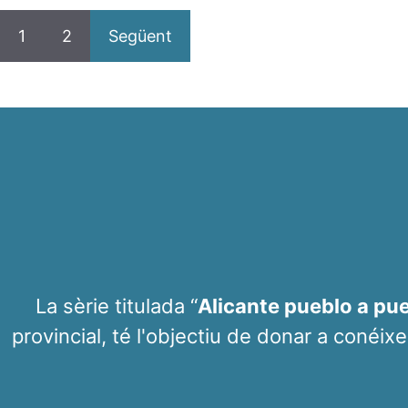
1
2
Següent
La sèrie titulada “
Alicante pueblo a pu
provincial, té l'objectiu de donar a conéixe