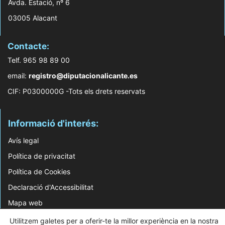
Avda. Estació, nº 6
03005 Alacant
Contacte:
Telf. 965 98 89 00
email:
registro@diputacionalicante.es
CIF: P0300000G -Tots els drets reservats
Informació d'interés:
Avís legal
Política de privacitat
Política de Cookies
Declaració d'Accessibilitat
Mapa web
Utilitzem galetes per a oferir-te la millor experiència en la nostra
© 2026 Web Desenvolupada pel Servei d'Informàtica de Diputació d'Alacant