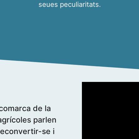
seues peculiaritats.
 comarca de la
grícoles parlen
 reconvertir-se i