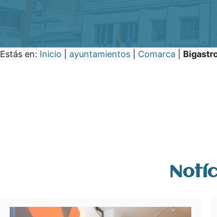
Estás en:
Inicio
|
ayuntamientos
|
Comarca
|
Bigastr
Notíc