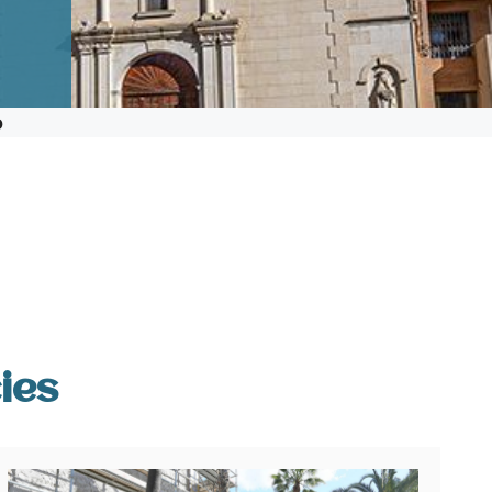
o
ies