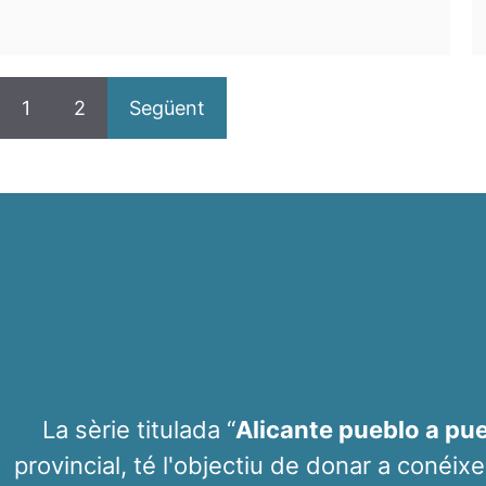
1
2
Següent
La sèrie titulada “
Alicante pueblo a pu
provincial, té l'objectiu de donar a conéixe