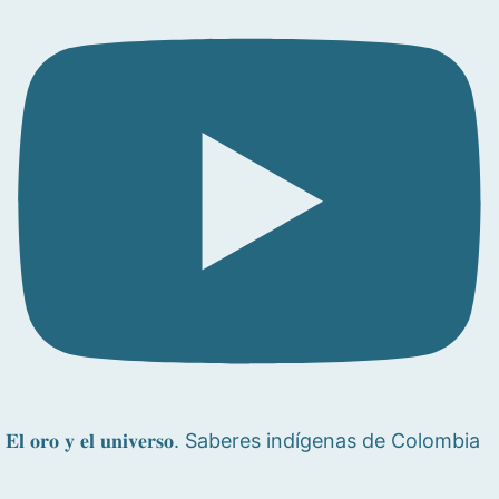
𝐄𝐥 𝐨𝐫𝐨 𝐲 𝐞𝐥 𝐮𝐧𝐢𝐯𝐞𝐫𝐬𝐨. Saberes indígenas de Colombia