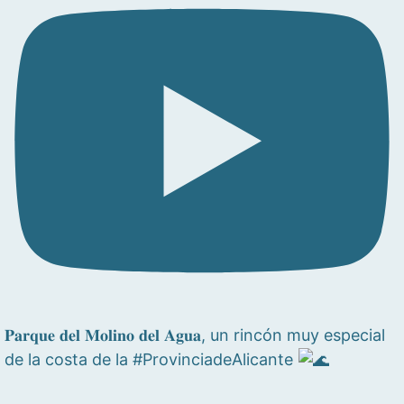
𝐏𝐚𝐫𝐪𝐮𝐞 𝐝𝐞𝐥 𝐌𝐨𝐥𝐢𝐧𝐨 𝐝𝐞𝐥 𝐀𝐠𝐮𝐚, un rincón muy especial
de la costa de la #ProvinciadeAlicante