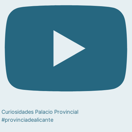
Curiosidades Palacio Provincial
#provinciadealicante