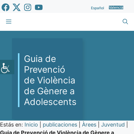
Vés
Valencià
Español
al
contingut
Menu
Guia de
Prevenció
de Violència
de Gènere a
Adolescents
Estás en:
Inicio
|
publicaciones
|
Àrees
|
Juventud
|
Guia de Prevenció de Violència de Gènere a