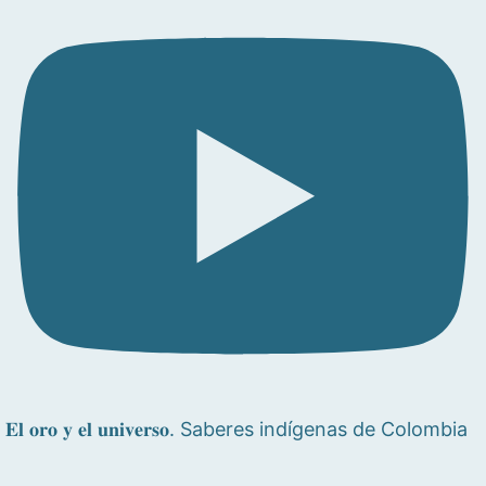
𝐄𝐥 𝐨𝐫𝐨 𝐲 𝐞𝐥 𝐮𝐧𝐢𝐯𝐞𝐫𝐬𝐨. Saberes indígenas de Colombia