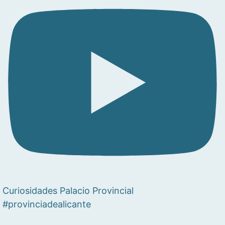
Curiosidades Palacio Provincial
#provinciadealicante